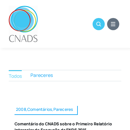
Skip
to
content
Pareceres
Todos
2008,Comentários,Pareceres
Comentário do CNADS sobre o Primeiro Relatório
Intercalar de Execução da ENDS 2015