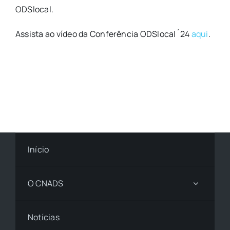
ODSlocal.
Assista ao vídeo da Conferência ODSlocal´24
aqui
.
Início
O CNADS
Notícias