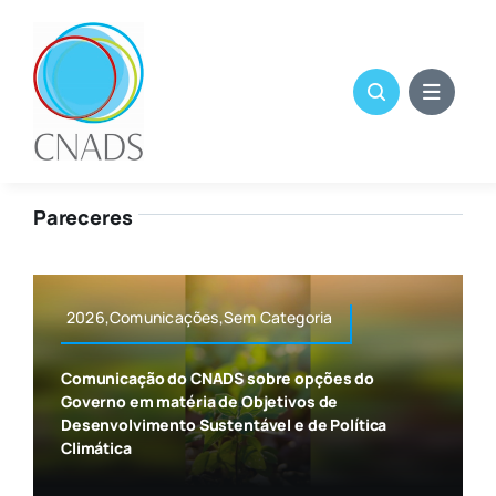
Skip
to
content
Pareceres
2026,Comunicações,Sem Categoria
Comunicação do CNADS sobre opções do
Governo em matéria de Objetivos de
Desenvolvimento Sustentável e de Política
Climática