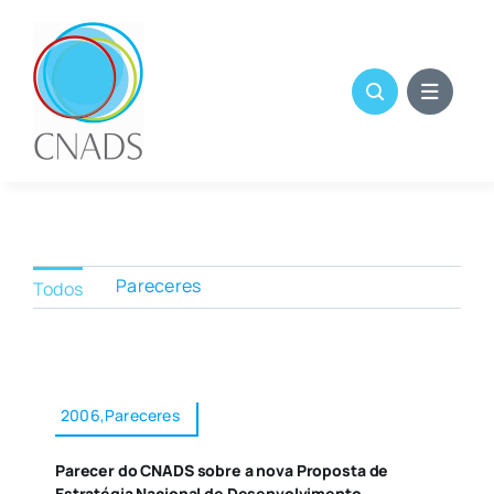
Skip
to
content
Pareceres
Todos
2006,Pareceres
Parecer do CNADS sobre a nova Proposta de
Estratégia Nacional de Desenvolvimento