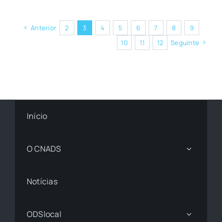
Anterior
2
3
4
5
6
7
8
9
10
11
12
Seguinte
Início
O CNADS
Notícias
ODSlocal