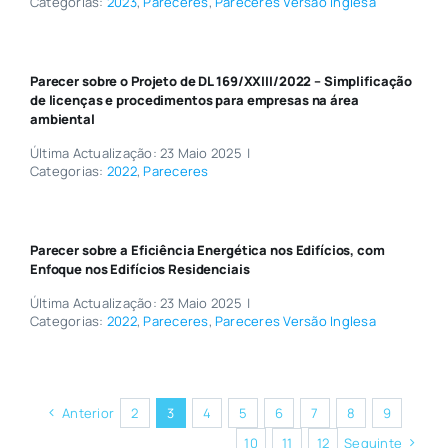
Categorias:
2023
,
Pareceres
,
Pareceres Versão Inglesa
Parecer sobre o Projeto de DL 169/XXIII/2022 – Simplificação
de licenças e procedimentos para empresas na área
ambiental
Última Actualização: 23 Maio 2025
|
Categorias:
2022
,
Pareceres
Parecer sobre a Eficiência Energética nos Edifícios, com
Enfoque nos Edifícios Residenciais
Última Actualização: 23 Maio 2025
|
Categorias:
2022
,
Pareceres
,
Pareceres Versão Inglesa
Anterior
2
3
4
5
6
7
8
9
10
11
12
Seguinte