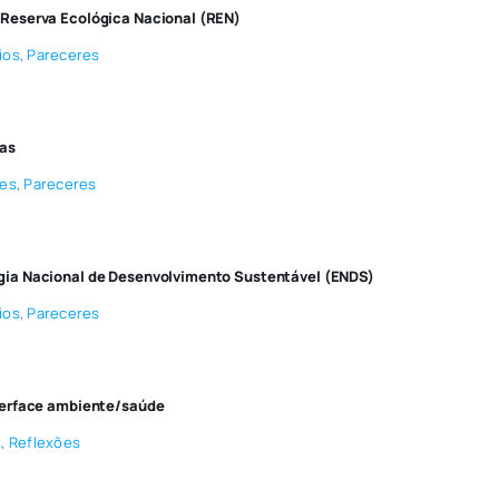
 Reserva Ecológica Nacional (REN)
ios
,
Pareceres
cas
ões
,
Pareceres
gia Nacional de Desenvolvimento Sustentável (ENDS)
ios
,
Pareceres
terface ambiente/saúde
s
,
Reflexões