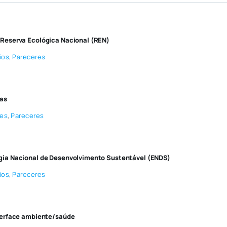
 Reserva Ecológica Nacional (REN)
ios
,
Pareceres
cas
ões
,
Pareceres
gia Nacional de Desenvolvimento Sustentável (ENDS)
ios
,
Pareceres
terface ambiente/saúde