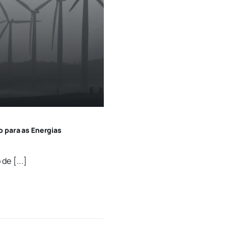
 para as Energias
de [...]