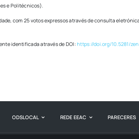
es e Politécnicos).
e, com 25 votos expressos através de consulta eletrónica, 
te identificada através de DOI:
https://doi.org/10.5281/z
ODSLOCAL
REDE EEAC
PARECERES