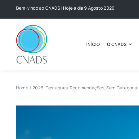
Skip
Bem-vindo ao CNADS! Hoje é dia 9 Agosto 2026
to
content
INÍCIO
O CNADS
Home
2026
Destaques
Recomendações
Sem Categoria