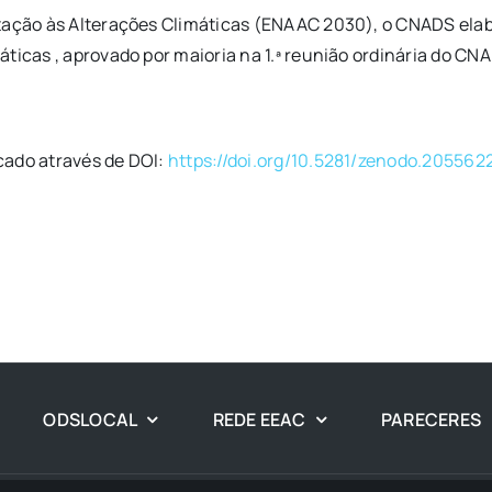
ptação às Alterações Climáticas (ENAAC 2030), o CNADS elab
icas , aprovado por maioria na 1.ª reunião ordinária do CNAD
cado através de DOI:
https://doi.org/10.5281/zenodo.205562
ODSLOCAL
REDE EEAC
PARECERES