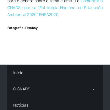
para o debate sobre o tema e emitiu o
Comentário
CNADS sobre a “Estratégia Nacional de Educação
Ambiental 2020” ENEA2020
.
Fotografia: Pixabay
Início
O CNADS
Notícias