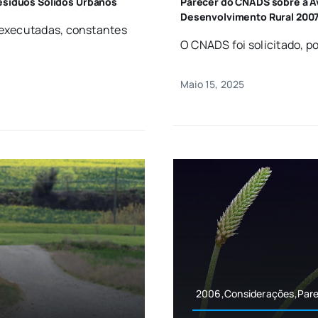
Resíduos Sólidos Urbanos
Parecer do CNADS sobre a A
Desenvolvimento Rural 2007
 executadas, constantes
O CNADS foi solicitado, po
Maio 15, 2025
2006,Considerações,Par