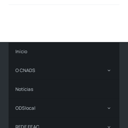
Início
O CNADS
Notícias
ODSlocal
REDE EEAC