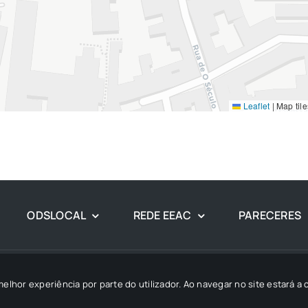
Leaflet
|
Map til
ODSLOCAL
REDE EEAC
PARECERES
1997 - 2026• © Todos os Direitos Reservados • Desenvolvido por
SG
melhor experiência por parte do utilizador. Ao navegar no site estará a c