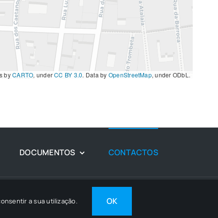
es by
CARTO
, under
CC BY 3.0
. Data by
OpenStreetMap
, under ODbL.
DOCUMENTOS
CONTACTOS
SI
OK
onsentir a sua utilização.