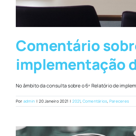
Comentário sobre
implementação d
No âmbito da consulta sobre o 6º Relatório de implem
Por
admin
|
20 Janeiro 2021
|
2021
,
Comentários
,
Pareceres