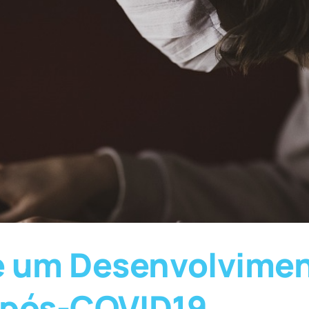
e um Desenvolvimen
e pós-COVID19