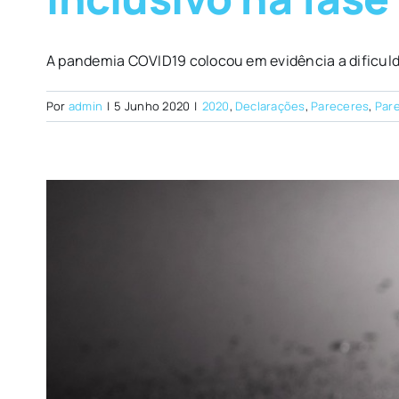
A pandemia COVID19 colocou em evidência a dificulda
Por
admin
|
5 Junho 2020
|
2020
,
Declarações
,
Pareceres
,
Pare