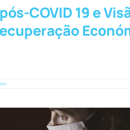
 pós-COVID 19 e Vis
Recuperação Económ
ões