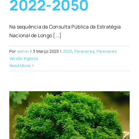
2022-2050
Na sequência da Consulta Pública da Estratégia
Nacional de Longo [...]
Por
admin
|
3 Março 2023
|
2023
,
Pareceres
,
Pareceres
Versão Inglesa
Read More