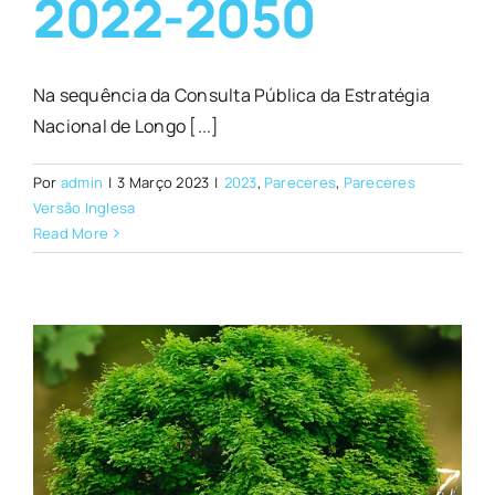
2022-2050
Na sequência da Consulta Pública da Estratégia
Nacional de Longo [...]
Por
admin
|
3 Março 2023
|
2023
,
Pareceres
,
Pareceres
Versão Inglesa
Read More