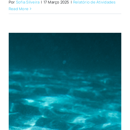
Por
Sofia Silveira
|
17 Março 2025
|
Relatório de Atividades
Read More