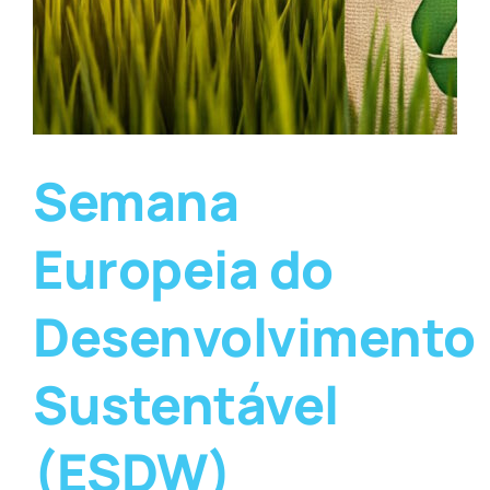
Semana
Europeia do
Desenvolvimento
Sustentável
(ESDW)