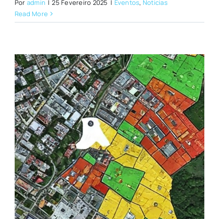
Por
admin
|
25 Fevereiro 2025
|
Eventos
,
Noticias
Read More