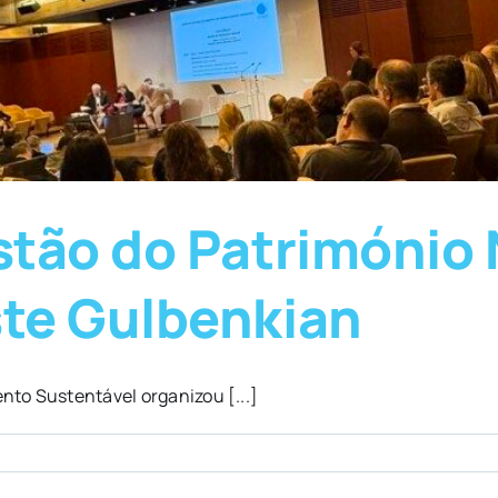
tão do Património 
te Gulbenkian
to Sustentável organizou [...]