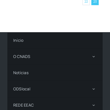
22
23
Início
O CNADS
Notícias
ODSlocal
REDE EEAC