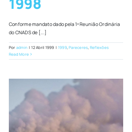
1998
Conforme mandato dado pela 1ª Reunião Ordinária
do CNADS de [...]
Por
admin
|
12 Abril 1999
|
1999
,
Pareceres
,
Reflexões
Read More