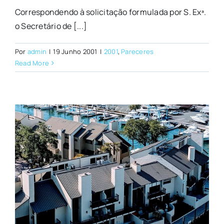
Correspondendo à solicitação formulada por S. Exª.
o Secretário de [...]
Por
admin
|
19 Junho 2001
|
2001
,
Pareceres
Read More