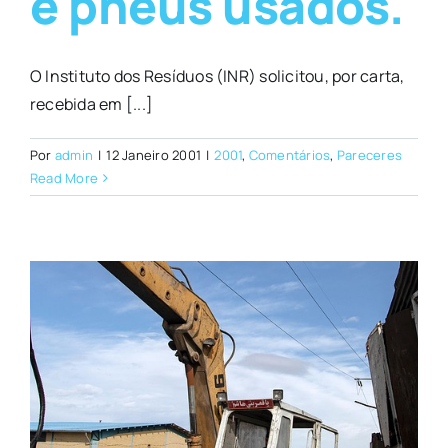
e pneus usados.
O Instituto dos Resíduos (INR) solicitou, por carta,
recebida em [...]
Por
admin
|
12 Janeiro 2001
|
2001
,
Comentários
,
Pareceres
Read More