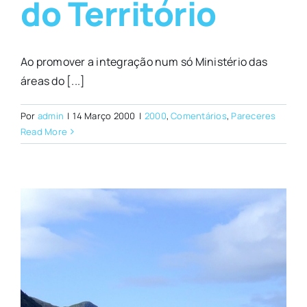
do Território
Ao promover a integração num só Ministério das
áreas do [...]
Por
admin
|
14 Março 2000
|
2000
,
Comentários
,
Pareceres
Read More