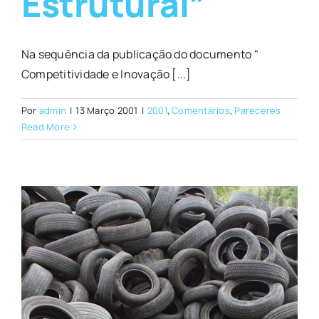
Estrutural”
Na sequência da publicação do documento "
Competitividade e Inovação [...]
Por
admin
|
13 Março 2001
|
2001
,
Comentários
,
Pareceres
Read More