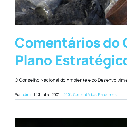
Comentários do 
Plano Estratégic
O Conselho Nacional do Ambiente e do Desenvolvimen
Por
admin
|
13 Julho 2001
|
2001
,
Comentários
,
Pareceres