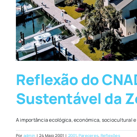
Reflexão do CNA
Sustentável da Z
A importância ecológica, económica, sociocultural e 
Por
admin
|
24 Maio 2001
|
2001
,
Pareceres
,
Reflexões