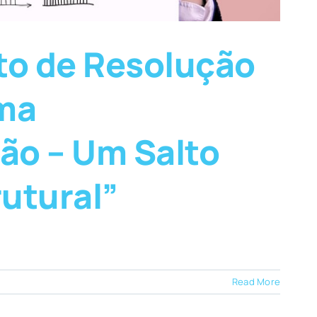
to de Resolução
ema
ão – Um Salto
rutural”
Read More