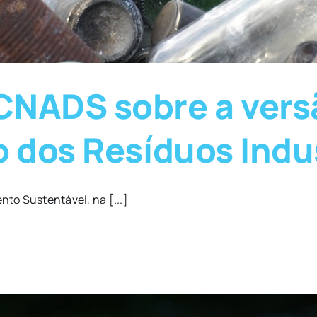
CNADS sobre a vers
o dos Resíduos Indu
to Sustentável, na [...]