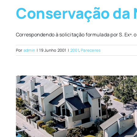
Conservação da N
Correspondendo à solicitação formulada por S. Exª. o 
Por
admin
|
19 Junho 2001
|
2001
,
Pareceres