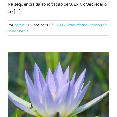
Na sequência da solicitação de S. Ex.ª. o Secretário
de [...]
Por
admin
|
16 Janeiro 2003
|
2003
,
Comentários
,
Pareceres
Read More