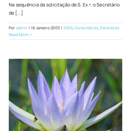
Na sequência da solicitação de S. Ex.ª. o Secretário
de [...]
Por
admin
|
16 Janeiro 2003
|
2003
,
Comentários
,
Pareceres
Read More