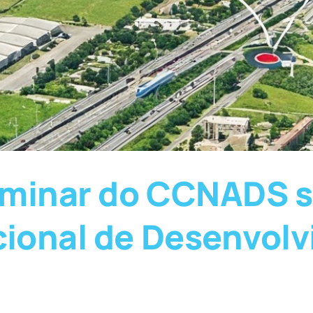
iminar do CCNADS s
cional de Desenvol