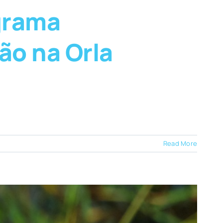
grama
ão na Orla
Read More