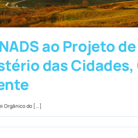
NADS ao Projeto de
stério das Cidades
iente
 Orgânico do [...]