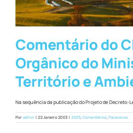
Comentário do C
Orgânico do Mini
Território e Amb
Na sequência da publicação do Projeto de Decreto-Lei
Por
admin
|
22 Janeiro 2003
|
2003
,
Comentários
,
Pareceres