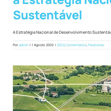
Sustentável
A Estratégia Nacional de Desenvolvimento Sustentáve
Por
admin
|
1 Agosto 2002
|
2002
,
Comentários
,
Pareceres