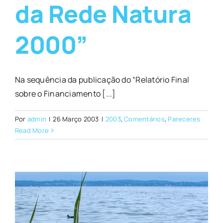
da Rede Natura
2000”
Na sequência da publicação do “Relatório Final
sobre o Financiamento [...]
Por
admin
|
26 Março 2003
|
2003
,
Comentários
,
Pareceres
Read More