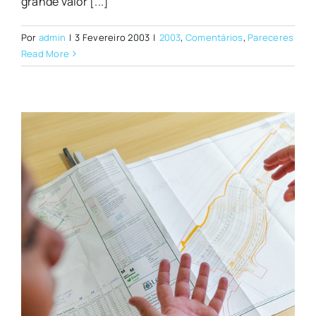
grande valor [...]
Por
admin
|
3 Fevereiro 2003
|
2003
,
Comentários
,
Pareceres
Read More