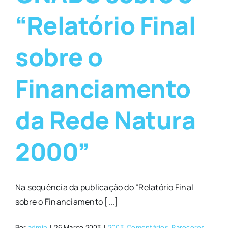
“Relatório Final
sobre o
Financiamento
da Rede Natura
2000”
Na sequência da publicação do “Relatório Final
sobre o Financiamento [...]
Por
admin
|
26 Março 2003
|
2003
,
Comentários
,
Pareceres