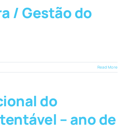
a / Gestão do
Read More
cional do
entável – ano de