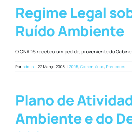
Regime Legal sob
Ruído Ambiente
O CNADS recebeu um pedido, proveniente do Gabinete
Por
admin
|
22 Março 2005
|
2005
,
Comentários
,
Pareceres
Plano de Ativida
Ambiente e do De