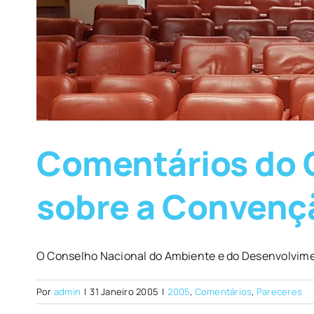
Comentários do C
sobre a Convenç
O Conselho Nacional do Ambiente e do Desenvolvime
Por
admin
|
31 Janeiro 2005
|
2005
,
Comentários
,
Pareceres