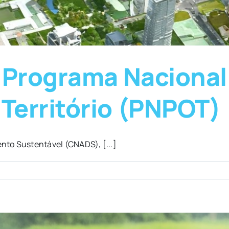
 Programa Nacional 
Território (PNPOT)
to Sustentável (CNADS), [...]