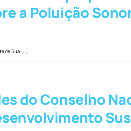
re a Poluição Sonor
 de Sua [...]
des do Conselho Na
senvolvimento Sust