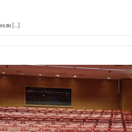
 do [...]