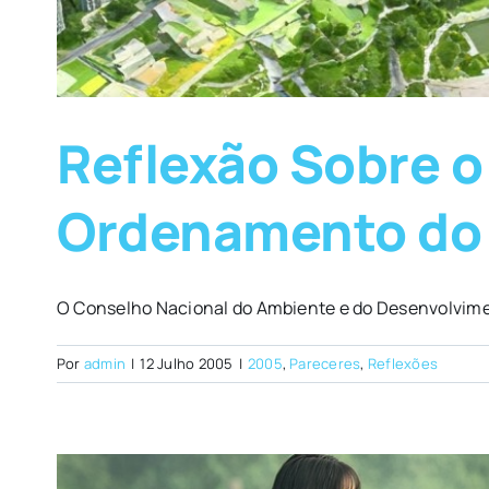
Reflexão Sobre o
Ordenamento do 
O Conselho Nacional do Ambiente e do Desenvolvimen
Por
admin
|
12 Julho 2005
|
2005
,
Pareceres
,
Reflexões