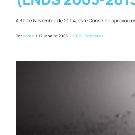
A 30 de Novembro de 2004, este Conselho aprovou em
Por
admin
|
17 Janeiro 2006
|
2006
,
Pareceres