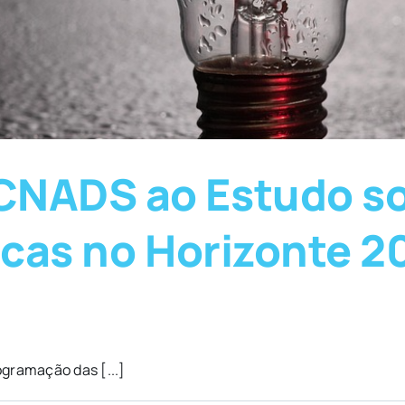
CNADS ao Estudo s
icas no Horizonte 2
gramação das [...]