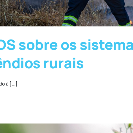
S sobre os sistema
ndios rurais
 à [...]