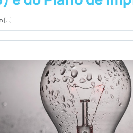
 [...]