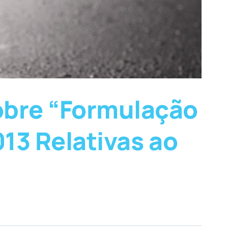
obre “Formulação
013 Relativas ao