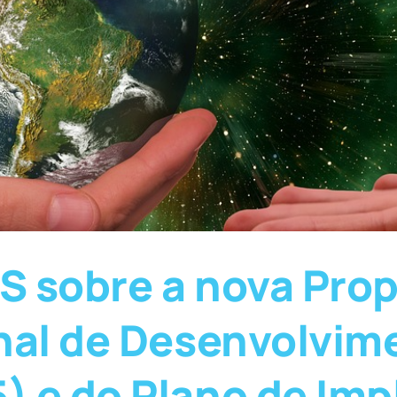
S sobre a nova Prop
nal de Desenvolvim
) e do Plano de Im