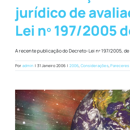
jurídico de avali
Lei nº 197/2005 
A recente publicação do Decreto-Lei nº 197/2005, de 0
Por
admin
|
31 Janeiro 2006
|
2006
,
Considerações
,
Pareceres