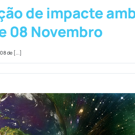
ação de impacte amb
de 08 Novembro
8 de [...]