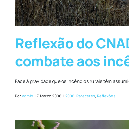
Reflexão do CNAD
combate aos incê
Face à gravidade que os incêndios rurais têm assumido
Por
admin
|
7 Março 2006
|
2006
,
Pareceres
,
Reflexões