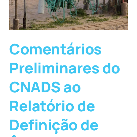
Comentários
Preliminares do
CNADS ao
Relatório de
Definição de