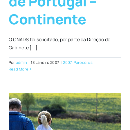
de Portugal –
Continente
O CNADS foi solicitado, por parte da Direção do
Gabinete [...]
Por
admin
|
18 Janeiro 2007
|
2007
,
Pareceres
Read More