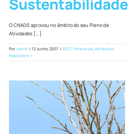
Sustentabilidade
O CNADS aprovou no âmbito do seu Plano de
Atividades [...]
Por
admin
|
12 Junho 2007
|
2007
,
Pareceres
,
Reflexões
Read More