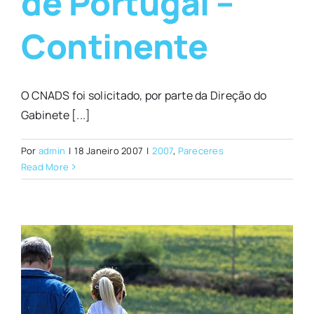
de Portugal –
Continente
O CNADS foi solicitado, por parte da Direção do
Gabinete [...]
Por
admin
|
18 Janeiro 2007
|
2007
,
Pareceres
Read More