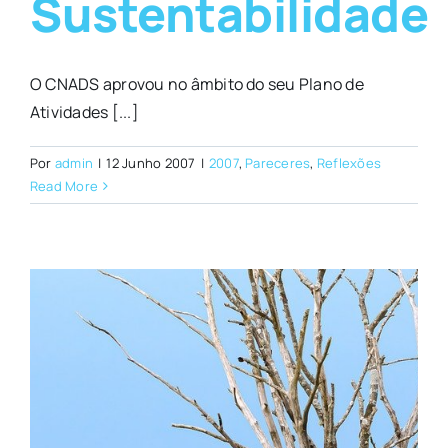
Sustentabilidade
O CNADS aprovou no âmbito do seu Plano de
Atividades [...]
Por
admin
|
12 Junho 2007
|
2007
,
Pareceres
,
Reflexões
Read More