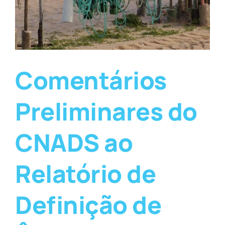
Comentários
Preliminares do
CNADS ao
Relatório de
Definição de