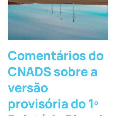
Comentários do
CNADS sobre a
versão
provisória do 1º