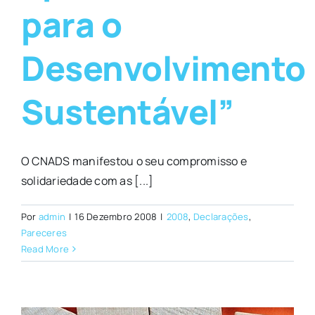
para o
Desenvolvimento
Sustentável”
O CNADS manifestou o seu compromisso e
solidariedade com as [...]
Por
admin
|
16 Dezembro 2008
|
2008
,
Declarações
,
Pareceres
Read More