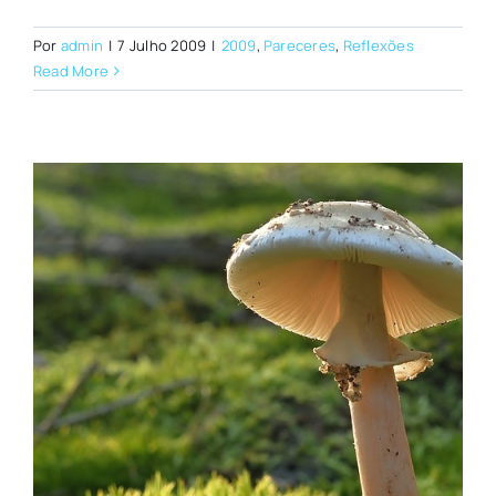
Por
admin
|
7 Julho 2009
|
2009
,
Pareceres
,
Reflexões
Read More
e