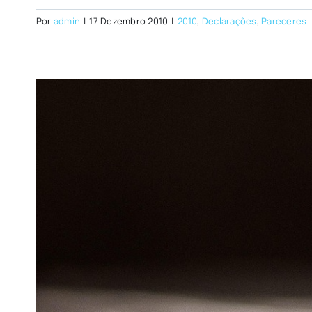
Por
admin
|
17 Dezembro 2010
|
2010
,
Declarações
,
Pareceres