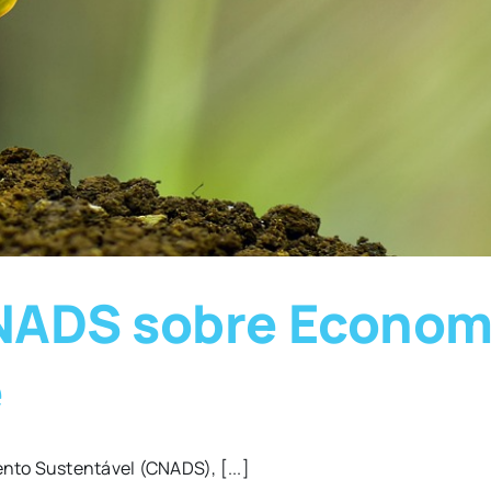
NADS sobre Economi
e
to Sustentável (CNADS), [...]