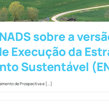
ADS sobre a versão 
 de Execução da Estr
nto Sustentável (E
mento de Prospectiva e [...]