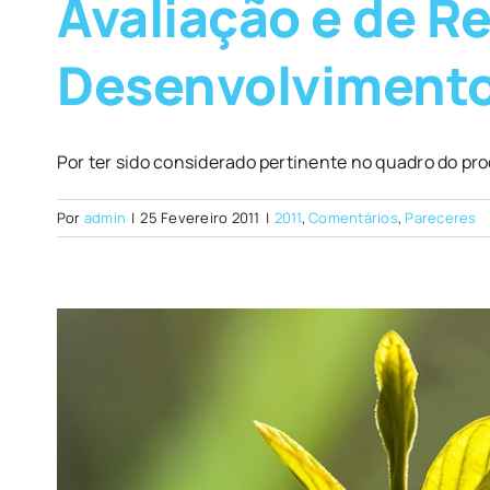
Avaliação e de Re
Desenvolvimento
Por ter sido considerado pertinente no quadro do proc
Por
admin
|
25 Fevereiro 2011
|
2011
,
Comentários
,
Pareceres