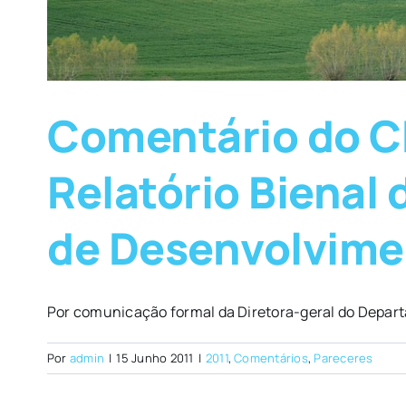
Comentário do CN
Relatório Bienal
de Desenvolvime
Por comunicação formal da Diretora-geral do Departa
Por
admin
|
15 Junho 2011
|
2011
,
Comentários
,
Pareceres