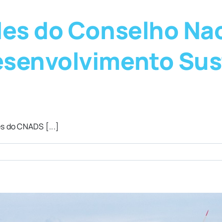
des do Conselho Na
senvolvimento Sust
s do CNADS [...]