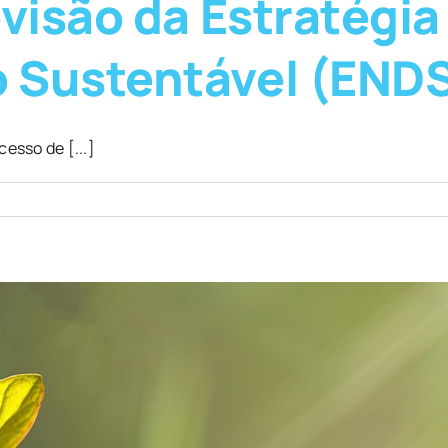
visão da Estratégia
 Sustentável (END
esso de [...]