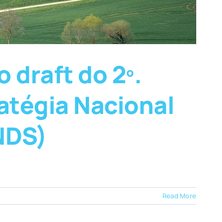
draft do 2º.
atégia Nacional
NDS)
Read More