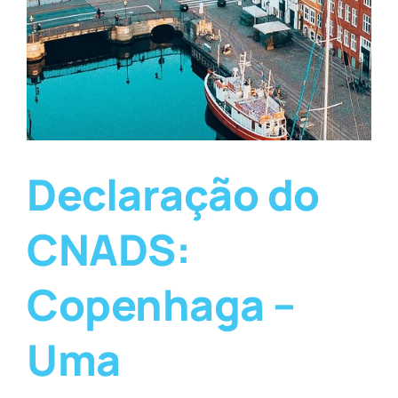
Declaração do
CNADS:
Copenhaga –
Uma