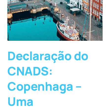
Declaração do
CNADS:
Copenhaga –
Uma