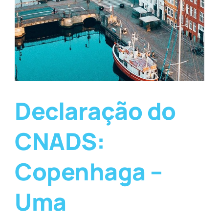
Declaração do
CNADS:
Copenhaga –
Uma