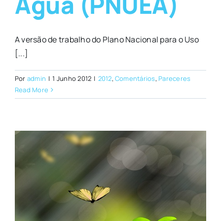
Água (PNUEA)
A versão de trabalho do Plano Nacional para o Uso
[...]
Por
admin
|
1 Junho 2012
|
2012
,
Comentários
,
Pareceres
Read More