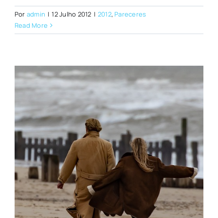
Por
admin
|
12 Julho 2012
|
2012
,
Pareceres
Read More