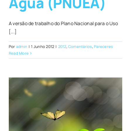
Água (PNUEA)
A versão de trabalho do Plano Nacional para o Uso
[...]
Por
admin
|
1 Junho 2012
|
2012
,
Comentários
,
Pareceres
Read More