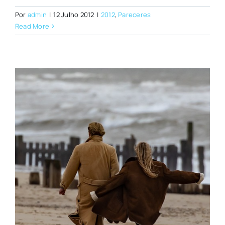
Por
admin
|
12 Julho 2012
|
2012
,
Pareceres
Read More