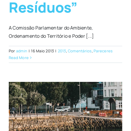
Resíduos”
A Comissão Parlamentar do Ambiente,
Ordenamento do Território e Poder [...]
Por
admin
|
16 Maio 2013
|
2013
,
Comentários
,
Pareceres
Read More