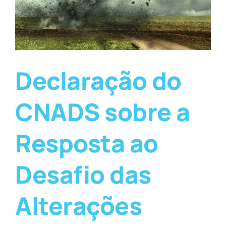
Declaração do
CNADS sobre a
Resposta ao
Desafio das
Alterações