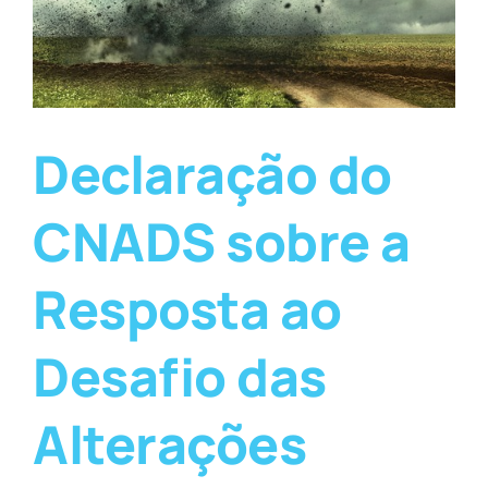
Declaração do
CNADS sobre a
Resposta ao
Desafio das
Alterações