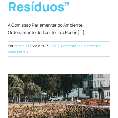
Resíduos”
A Comissão Parlamentar do Ambiente,
Ordenamento do Território e Poder [...]
Por
admin
|
16 Maio 2013
|
2013
,
Comentários
,
Pareceres
Read More