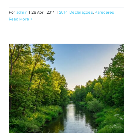
Por
admin
|
29 Abril 2014
|
2014
,
Declarações
,
Pareceres
Read More