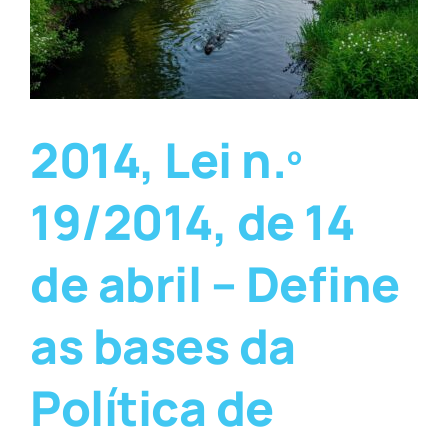
2014, Lei n.º
19/2014, de 14
de abril – Define
as bases da
Política de