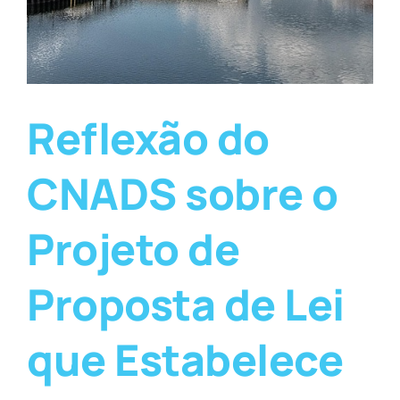
Reflexão do
CNADS sobre o
Projeto de
Proposta de Lei
que Estabelece