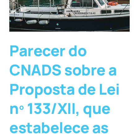
Parecer do
CNADS sobre a
Proposta de Lei
nº 133/XII, que
estabelece as