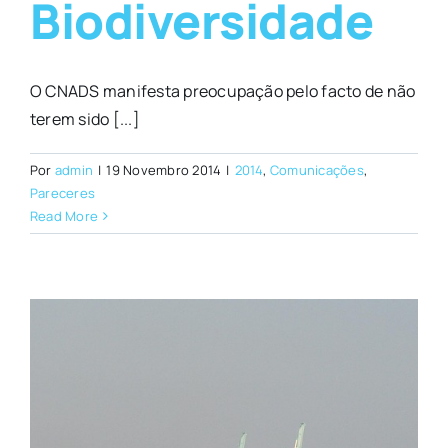
Biodiversidade
O CNADS manifesta preocupação pelo facto de não
terem sido [...]
Por
admin
|
19 Novembro 2014
|
2014
,
Comunicações
,
Pareceres
Read More