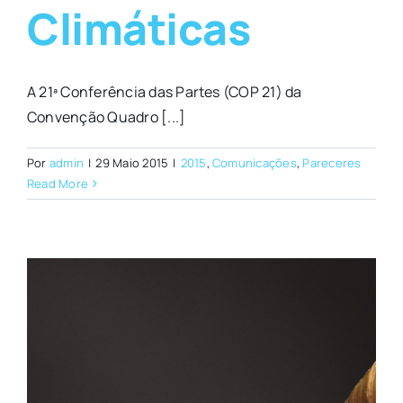
Climáticas
A 21ª Conferência das Partes (COP 21) da
Convenção Quadro [...]
Por
admin
|
29 Maio 2015
|
2015
,
Comunicações
,
Pareceres
Read More