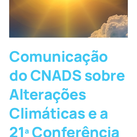
Comunicação
do CNADS sobre
Alterações
Climáticas e a
21ª Conferência