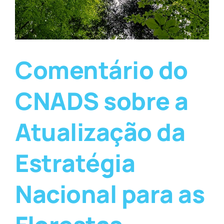
Comentário do
CNADS sobre a
Atualização da
Estratégia
Nacional para as