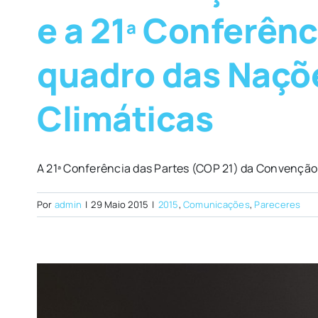
e a 21ª Conferên
quadro das Naçõe
Climáticas
A 21ª Conferência das Partes (COP 21) da Convenção 
Por
admin
|
29 Maio 2015
|
2015
,
Comunicações
,
Pareceres