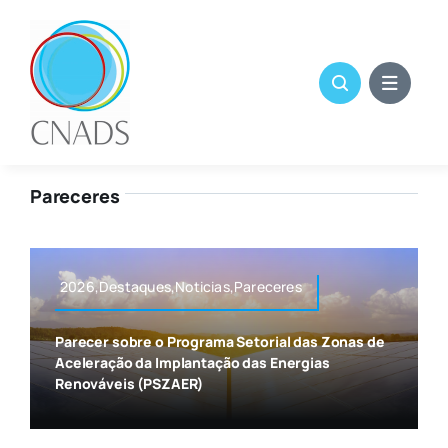
Skip
to
content
Pareceres
2026,Destaques,Noticias,Pareceres
Parecer sobre o Programa Setorial das Zonas de
Aceleração da Implantação das Energias
Renováveis (PSZAER)