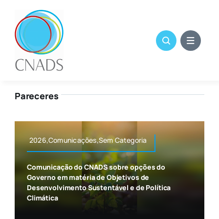
Skip
to
content
Pareceres
2026,Comunicações,Sem Categoria
Comunicação do CNADS sobre opções do
Governo em matéria de Objetivos de
Desenvolvimento Sustentável e de Política
Climática